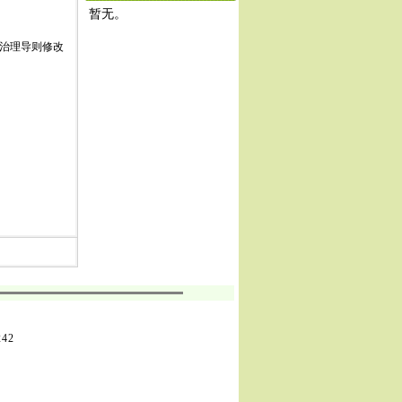
暂无。
治理导则修改
242