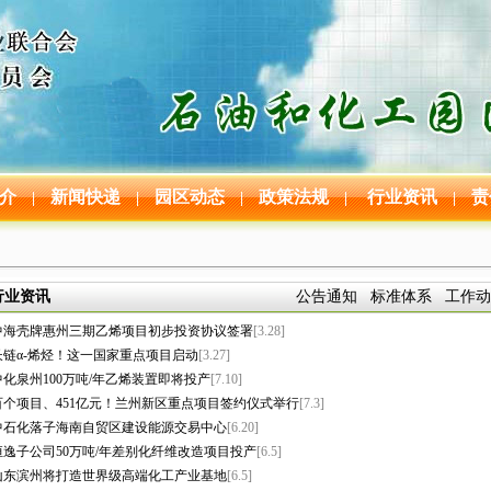
介
新闻快递
园区动态
政策法规
行业资讯
责
|
|
|
|
|
行业资讯
公告通知
标准体系
工作动
中海壳牌惠州三期乙烯项目初步投资协议签署
[3.28]
长链α-烯烃！这一国家重点项目启动
[3.27]
中化泉州100万吨/年乙烯装置即将投产
[7.10]
百个项目、451亿元！兰州新区重点项目签约仪式举行
[7.3]
中石化落子海南自贸区建设能源交易中心
[6.20]
恒逸子公司50万吨/年差别化纤维改造项目投产
[6.5]
山东滨州将打造世界级高端化工产业基地
[6.5]