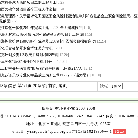
山东科鲁尔丙烯腈项目二期工程开工
[5.25]
山西美锦华盛项目首个工程实体交接
[5.20]
应急管理部：关于征求化工园区安全风险排查治理导则和危化品企业安全风险隐患排查
见的函
[7.25]
盛虹炼化一体化2019年完成土建，2021全面建成投产
[1.16]
中海壳牌苯乙烯/环氧丙烷和聚醚多元醇项目开工建设
[1.15]
镇海炼化扩建1500万吨年炼油及120万吨年乙烯项目招标启动
[12.25]
石化联合会部署安全环保提升专项
[12.21]
瓦克计划投资1亿欧元扩建硅橡胶产能
[12.20]
天津渤化“两化”搬迁DMTO项目开工
[12.20]
第二批中央环保督察“回头看”进驻结束 已问责2177人
[12.12]
阿克苏诺贝尔专业化学品成立为新公司Nouryon (诺力昂）
[10.10]
18条信息 第1/1页 20条/页
首页
尾页
跳转
版权所 有违者必究 2008-2008
：010-84885049，84885925，010-84885242，84885342 传真：010-84885
地址：北京市亚运村安慧里四区十六号楼1025室
e-mail：yuanquwei@cpcia.org.cn
京ICP备10218300号-1
51La