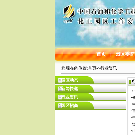
首页
园区委简
|
您现在的位置:
首页
->
行业资讯
园区动态
新闻快递
·
行业资讯
·
·
园区招商
·
·
·
·