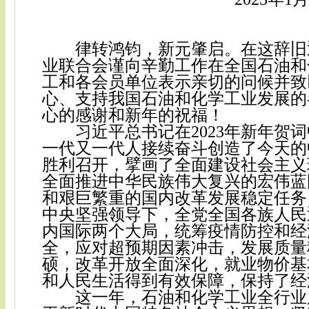
律转鸿钧，新元肇启。在这辞旧
业联合会谨向辛勤工作在全国石油和
工和各会员单位表示亲切的问候并致
心、支持我国石油和化学工业发展的
心的感谢和新年的祝福！
习近平总书记在
2023年新年贺
一代又一代人接续奋斗创造了今天的中
胜利召开，擘画了全面建设社会主义
全面推进中华民族伟大复兴的宏伟蓝
和艰巨繁重的国内改革发展稳定任务
中央坚强领导下，全党全国各族人民
内国际两个大局，统筹疫情防控和经
全，应对超预期因素冲击，发展质量
硕，改革开放全面深化，就业物价基
和人民生活得到有效保障，保持了经
这一年，石油和化学工业全行业