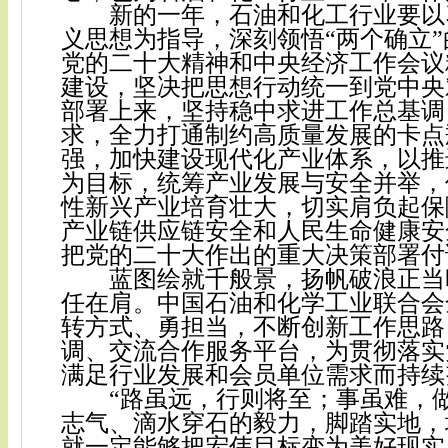
新的一年，石油和化工行业要以
义思想为指导，深刻领悟
“两个确立
党的二十大精神和中央经济工作会议
建设，坚决把思想行动统一到党中央
部署上来，坚持稳中求进工作总基调
求，全力打通制约高质量发展的卡点
强，加快建设现代化产业体系，以推
为目标，统筹产业发展与安全并举，
性新兴产业培育壮大，切实肩负起保
产业链供应链安全和人民生命健康安
把党的二十大作出的重大决策部署付
蓝图绘就千般景，扬帆破浪正当
任在肩。中国石油和化学工业联合会
转方式、勇担当，不断创新工作思路
调、交流合作服务平台，为贯彻落实
满足行业发展和会员单位需求而持续
“路虽远，行则将至；事虽难，
志气、滴水穿石的毅力，脚踏实地，
就一定能够把宏伟目标变为美好现实