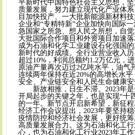
平新时代中国特色社会主义思想，坚
质量发展，努力建立现代化产业体系
目加快投产、一大批新能源新材料技
企业和
“专精特新”企业
加快向国际一
急国家之所急、想人民之所想，自觉
大批国际合作项目和外资项目加速落
成为石油和化学工业建设石化强国的
新时代的好成绩。全行业营业收入历
超过10%，利润总额约1.2万亿元
原油产量再次迈过2亿吨水平，油气
连续两年保持在近20%的高增长水
安全、产业链安全和人民生命健康安
新故相推，日生不滞。
2023
开局起步的关键之年，也是实现“十四
的一年。新节点开启新希望，新征程
经济工作会议提出，
2023年要坚
疫情防控和经济社会发展，更好统筹
高质量发展合力。这为石油和化工行业
心，也为石油和化工行业2023年工作