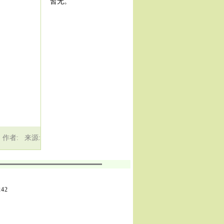
暂无。
作者: 来源:
242